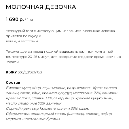
МОЛОЧНАЯ ДЕВОЧКА
1 690
р.
/
1 кг
Белокурый торт с интригующим названием. Молочная девочка
придётся по вкусу и
детям, и взрослым.
Рекомендуется перед подачей выдержать торт при комнатной
температуре 20-25 минут , для раскрытия сладости крема и сочных
коржей.
КБЖУ
336/5,8/37,1/18,3
Состав
Бисквит: мука, яйцо, сгущ.молоко, разрыхлитель. Крем: молоко,
сливки, сахар, яйцо, крахмал кукуруз, маслослив. 72%, ванилин.
Крем: молоко, сливки 33%, сахар, яйцо, крахмал кукурузный,
масло сливочное 72%, ванилин
Сырный крем: сыр Креметте, сливки 33%, сахар
Оформление: шоколадный ганаш (шоколад, сливки), зефир,
меренга, шоколадные бусины