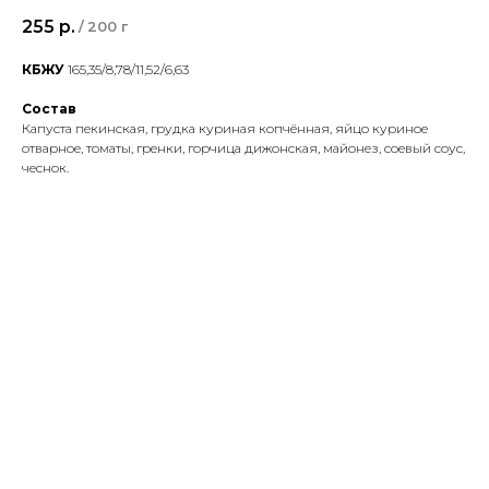
255
р.
/
200 г
КБЖУ
165,35/8,78/11,52/6,63
Состав
Капуста пекинская, грудка куриная копчённая, яйцо куриное
отварное, томаты, гренки, горчица дижонская, майонез, соевый соус,
чеснок.