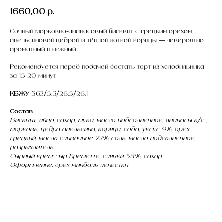
1660,00
р.
Сочный морковно-ананасовый бисквит с грецким орехом,
апельсиновой цедрой и тёплой ноткой корицы — невероятно
ароматный и нежный.
Рекомендуется перед подачей достать торт из холодильника
за 15-20 минут.
КБЖУ
362/5,5/26,5/26,1
Состав
Бисквит: яйцо, сахар, мука, масло подсолнечное, ананасы к/c ,
морковь, цедра апельсина, корица, сода, уксус 9%, орех
грецкий, масло сливочное 72%, соль, масло подсолнечное,
разрыхлитель
Сырный крем: сыр Креметте, сливки 33%, сахар
Оформление: орех миндаль лепестки