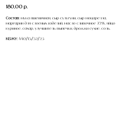
180,00
р.
Состав
: мука пшеничная, сыр сулугуни, сыр моцарелла,
маргарин для слоеных изделий, масло сливочное 72%, яйцо
куриное, сахар, улучшитель выпечки, дрожжи сухие, соль.
КБЖУ:
440/13/32/25