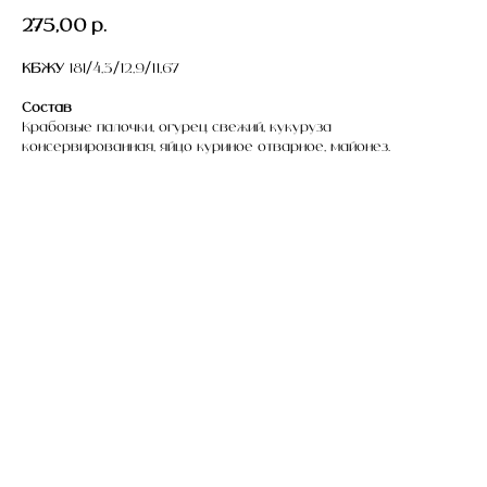
275,00
р.
КБЖУ
181/4,3/12,9/11,67
Состав
Крабовые палочки, огурец свежий, кукуруза
консервированная, яйцо куриное отварное, майонез.