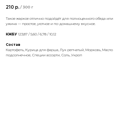
210
р.
/
300 г
Такое жаркое отлично подойдёт для полноценного обеда или
ужина — простое, уютное и по-домашнему вкусное.
КЖБУ
123,87 / 5,60 / 6,78 / 10,12
Состав
Картофель, Курица для фарша, Лук репчатый, Морковь, Масло
подсолнечное, Специи ассорти, Соль, Укроп