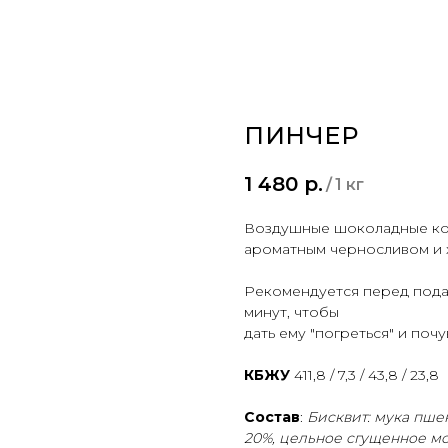
ПИНЧЕР
1 480
р.
/
1 кг
Воздушные шоколадные ко
ароматным черносливом и 
Рекомендуется перед подач
минут, чтобы
дать ему "погреться" и почу
КБЖУ
411,8 / 7,3 / 43,8 / 23,8
Состав
:
Бисквит: мука пше
20%, цельное сгущенное мол