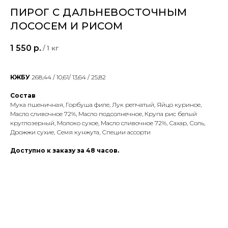
ПИРОГ С ДАЛЬНЕВОСТОЧНЫМ
ЛОСОСЕМ И РИСОМ
1 550
р.
/
1 кг
КЖБУ
268,44 / 10,61/ 13,64 / 25,82
Состав
Мука пшеничная, Горбуша филе, Лук репчатый, Яйцо куриное,
Масло сливочное 72%, Масло подсолнечное, Крупа рис белый
круглозерный, Молоко сухое, Масло сливочное 72%, Сахар, Соль,
Дрожжи сухие, Семя кунжута, Специи ассорти
Доступно к заказу за 48 часов.