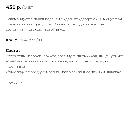
450
р.
/
5 шт
Рекомендуется перед подачей выдержать десерт 20-25 минут при
комнатной температуре, чтобы нагрелись до оптимального
состояния и раскрыли свой вкус.
КБЖУ
386/4,7/27,1/30,9
Состав
Тесто
: соль, масло сливочное, вода, мука пшеничная, яйцо куриное.
Крем:
молоко, сахар, яйцо куриное, масло сливочное, мука
пшеничная.
Шоколадная глазурь
: молоко, масло сливочное, тёмный шоколад.
Вес: 275 г