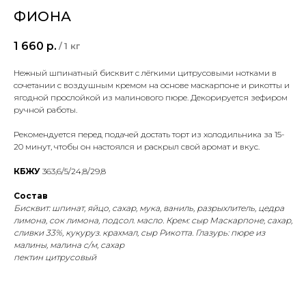
ФИОНА
1 660
р.
/
1 кг
Нежный шпинатный бисквит с лёгкими цитрусовыми нотками в
сочетании с воздушным кремом на основе маскарпоне и рикотты и
ягодной прослойкой из малинового пюре. Декорируется зефиром
ручной работы.
Рекомендуется перед подачей достать торт из холодильника за 15-
20 минут, чтобы он настоялся и раскрыл свой аромат и вкус.
КБЖУ
363,6/5/24,8/29,8
Состав
Бисквит: шпинат, яйцо, сахар, мука, ваниль, разрыхлитель, цедра
лимона, сок лимона, подсол. масло. Крем: сыр Маскарпоне, сахар,
сливки 33%, кукуруз. крахмал, сыр Рикотта. Глазурь: пюре из
малины, малина с/м, сахар
пектин цитрусовый