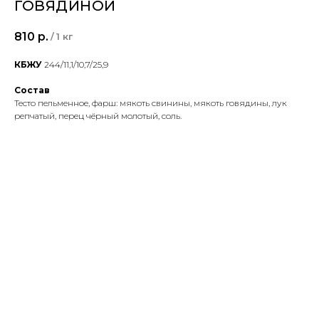
ГОВЯДИНОЙ
810
р.
/
1 кг
КБЖУ
244/11,1/10,7/25,9
Состав
Тесто пельменное, фарш: мякоть свинины, мякоть говядины, лук
репчатый, перец чёрный молотый, соль.