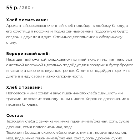
55
р.
/
280 г
Хлеб с семечками:
Ароматный, свежевыпеченный хлеб подойдет к любому блюду, а
его хрустящая корочка и поджаренные семена подсолнуха будто
созданы друг для друга. Отличное дополнение к обеденному
столу.
Бородинский хлеб:
Насыщенный ржаной, сладковато- пряный вкус и плотная текстура
с жесткой корочкой идеально подойдут для создания бутербродов
и канапе, а так очень вкусных гренок. Отлично подойдет людям на
диете, в виду своей низко калорийности.
Хлеб с травами:
Неповторимый аромат и вкус пшеничного хлеба с душистыми
травами не оставит равнодушным никого. Хорошее дополнение к
первым блюдам.
Состав:
Тесто для хлеба с семечками: мука пшеничная/ржаная, соль, сухие
дрожжи, семя подсолнечника, вода.
Тесто для бородинского хлеба: специи, тимьян, кориандр, солод,
мёд, вода, мука пшеничная/ржаная, сахар, соль, дрожжи сухие.