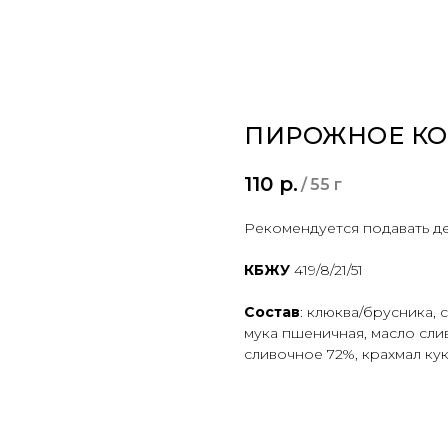
ПИРОЖНОЕ КО
110
р.
/
55 г
Рекомендуется подавать д
КБЖУ
419/8/21/51
Состав
: клюква/брусника, с
мука пшеничная, масло сли
сливочное 72%, крахмал кук