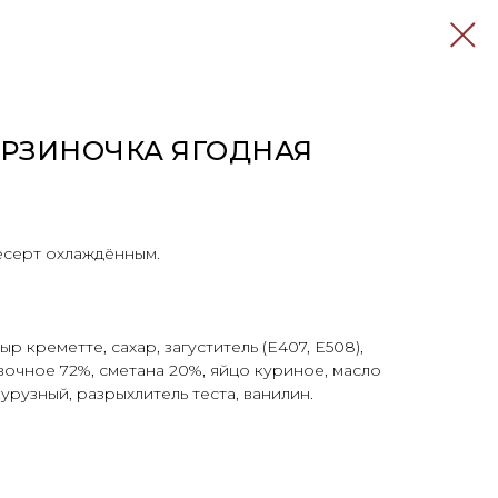
РЗИНОЧКА ЯГОДНАЯ
есерт охлаждённым.
ыр креметте, сахар, загуститель (Е407, Е508),
вочное 72%, сметана 20%, яйцо куриное, масло
урузный, разрыхлитель теста, ванилин.