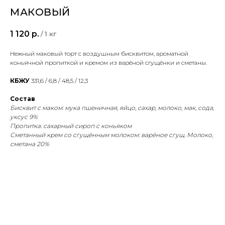
МАКОВЫЙ
1 120
р.
/
1 кг
Нежный маковый торт с воздушным бисквитом, ароматной
коньячной пропиткой и кремом из варёной сгущёнки и сметаны.
КБЖУ
331,6 / 6,8 / 48,5 / 12,3
Состав
Бисквит с маком: мука пшеничная, яйцо, сахар, молоко, мак, сода,
уксус 9%
Пропитка: сахарный сироп с коньяком
Сметанный крем со сгущённым молоком: варёное сгущ. Молоко,
сметана 20%