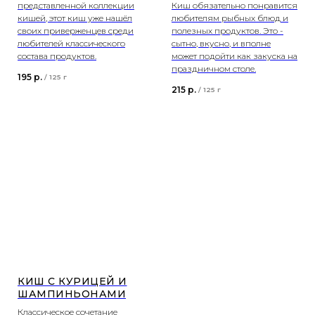
представленной коллекции
Киш обязательно понравится
кишей, этот киш уже нашёл
любителям рыбных блюд и
своих приверженцев среди
полезных продуктов. Это -
любителей классического
сытно, вкусно, и вполне
состава продуктов.
может подойти как закуска на
праздничном столе.
195
р.
/
125 г
215
р.
/
125 г
КИШ С КУРИЦЕЙ И
ШАМПИНЬОНАМИ
Классическое сочетание