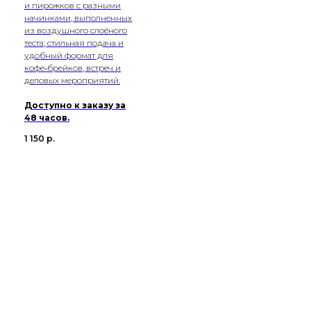
и пирожков с разными
начинками, выполненных
из воздушного слоёного
теста; стильная подача и
удобный формат для
кофе‑брейков, встреч и
деловых мероприятий.
Доступно к заказу за
48 часов.
1 150
р.