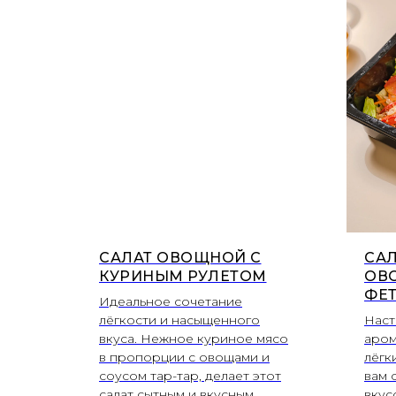
САЛАТ ОВОЩНОЙ С
САЛ
КУРИНЫМ РУЛЕТОМ
ОВ
ФЕТ
Идеальное сочетание
лёгкости и насыщенного
Наст
вкуса. Нежное куриное мясо
аром
в пропорции с овощами и
лёгк
соусом тар-тар, делает этот
вам 
салат сытным и вкусным.
вкус