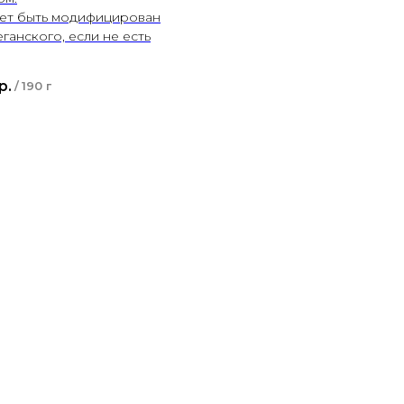
т быть модифицирован
еганского, если не есть
р.
/
190 г