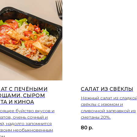
АТ С ПЕЧЁНЫМИ
САЛАТ ИЗ СВЁКЛЫ
ОЩАМИ, СЫРОМ
Нежный салат из сладко
ТА И КИНОА
свёклы с изюмом и
оящее буйство вкусов и
сливочной заправкой из
атов, очень сочный и
сметаны 20%.
ий, надолго запомнится
80
р.
своим необыкновенным
ом.