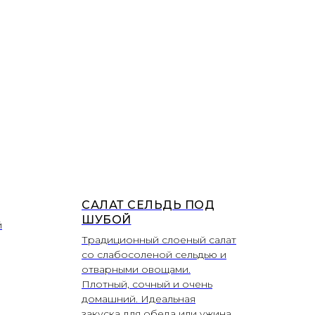
САЛАТ СЕЛЬДЬ ПОД
ШУБОЙ
й
Традиционный слоеный салат
со слабосоленой сельдью и
отварными овощами.
Плотный, сочный и очень
домашний. Идеальная
закуска для обеда или ужина.