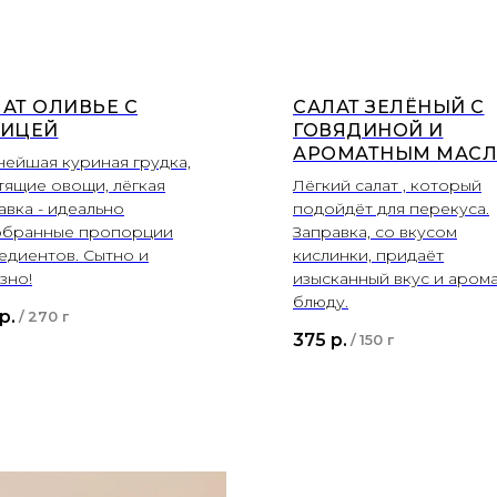
АТ ОЛИВЬЕ С
САЛАТ ЗЕЛЁНЫЙ С
РИЦЕЙ
ГОВЯДИНОЙ И
АРОМАТНЫМ МАС
ейшая куриная грудка,
тящие овощи, лёгкая
Лёгкий салат , который
авка - идеально
подойдёт для перекуса.
обранные пропорции
Заправка, со вкусом
едиентов. Сытно и
кислинки, придаёт
зно!
изысканный вкус и аром
блюду.
р.
/
270 г
375
р.
/
150 г