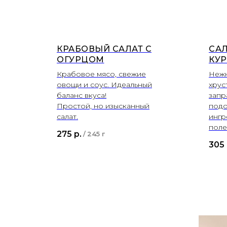
КРАБОВЫЙ САЛАТ С
САЛ
ОГУРЦОМ
КУ
Крабовое мясо, свежие
Нежн
овощи и соус. Идеальный
хрус
баланс вкуса!
запр
Простой, но изысканный
под
салат.
ингр
поле
275
р.
/
245 г
305