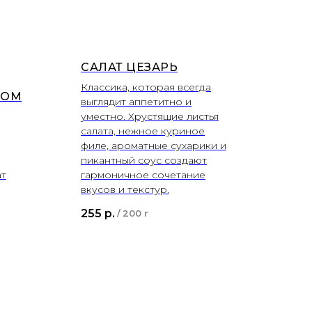
САЛАТ ЦЕЗАРЬ
Классика, которая всегда
ЛОМ
выглядит аппетитно и
уместно. Хрустящие листья
салата, нежное куриное
филе, ароматные сухарики и
пикантный соус создают
ат
гармоничное сочетание
вкусов и текстур.
255
р.
/
200 г