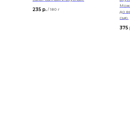
Може
235
р.
/
180 г
до в
сыр.
375