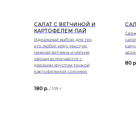
САЛАТ С ВЕТЧИНОЙ И
СА
КАРТОФЕЛЕМ ПАЙ
Свеж
Идеальный выбор для тех,
сала
кто любит игру текстур:
капу
нежная ветчина и мягкие
аром
овощи встречаются с
80
р
дерзким хрустом тонкой
картофельной соломки.
180
р.
/
105 г