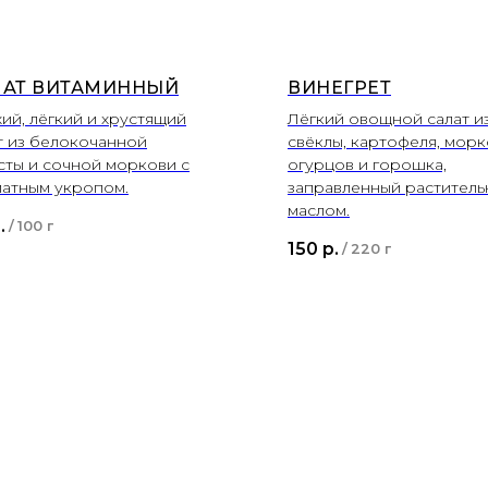
ЛАТ ВИТАМИННЫЙ
ВИНЕГРЕТ
ий, лёгкий и хрустящий
Лёгкий овощной салат и
т из белокочанной
свёклы, картофеля, морк
сты и сочной моркови с
огурцов и горошка,
атным укропом.
заправленный растител
маслом.
.
/
100 г
150
р.
/
220 г